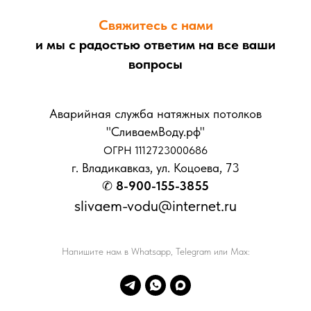
Свяжитесь с нами
и мы с радостью ответим на все ваши
вопросы
Аварийная служба натяжных потолков
"СливаемВоду.рф"
ОГРН 1112723000686
г. Владикавказ, ул. Коцоева, 73
✆
8-900-155-3855
slivaem-vodu@internet.ru
Напишите нам в Whatsapp, Telegram или Max: