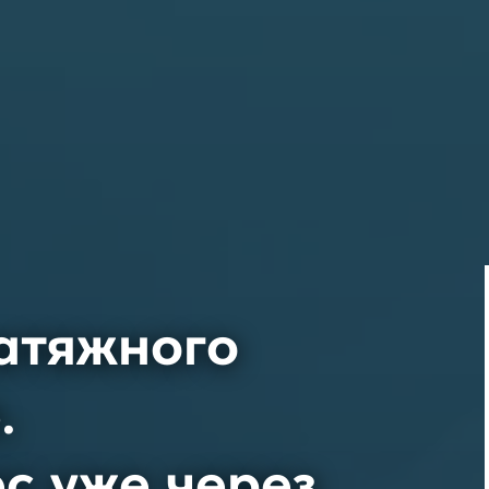
атяжного
.
с уже через