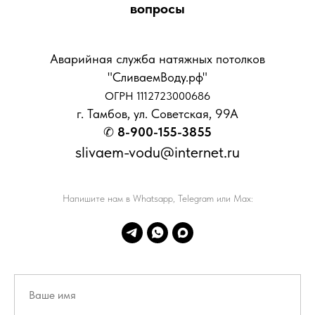
вопросы
Аварийная служба натяжных потолков
"СливаемВоду.рф"
ОГРН 1112723000686
г. Тамбов, ул. Советская, 99А
✆
8-900-155-3855
slivaem-vodu@internet.ru
Напишите нам в Whatsapp, Telegram или Max: