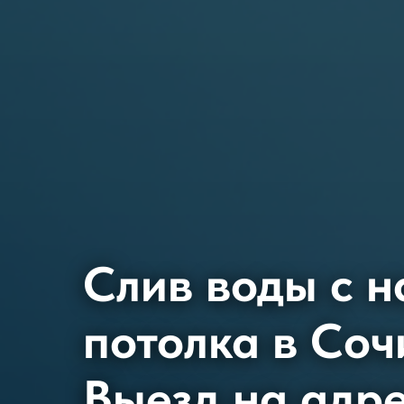
Слив воды с н
потолка в Соч
Выезд на адре