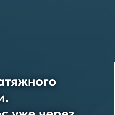
атяжного
и.
с уже через