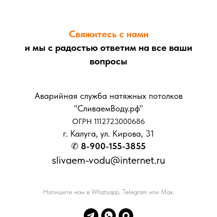
Свяжитесь с нами
и мы с радостью ответим на все ваши
вопросы
Аварийная служба натяжных потолков
"СливаемВоду.рф"
ОГРН 1112723000686
г. Калуга, ул. Кирова, 31
✆
8-900-155-3855
slivaem-vodu@internet.ru
Напишите нам в Whatsapp, Telegram или Max: