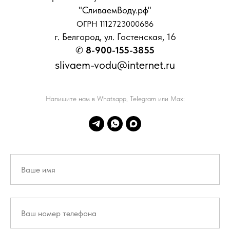
"СливаемВоду.рф"
ОГРН 1112723000686
г. Белгород, ул. Гостенская, 16
✆
8-900-155-3855
slivaem-vodu@internet.ru
Напишите нам в Whatsapp, Telegram или Max: