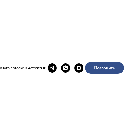
Позвонить
жного потолка в Астрахани