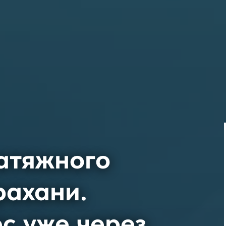
атяжного
рахани.
с уже через