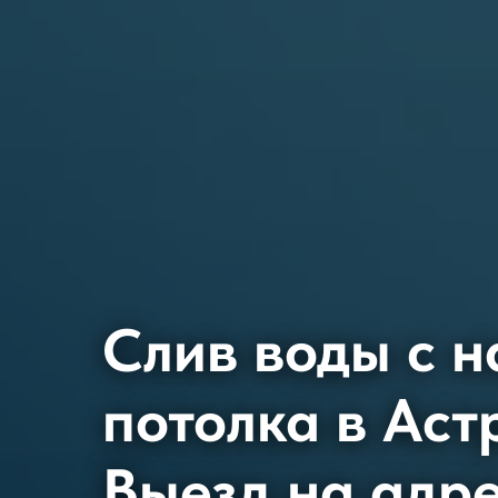
Слив воды с н
потолка в Аст
Выезд на адре